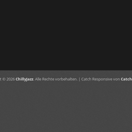
t © 2026
ChillyJazz
. Alle Rechte vorbehalten. | Catch Responsive von
Catc