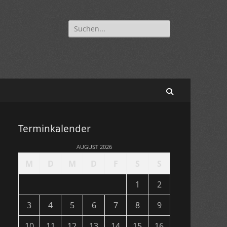
Suchen
nach:
Suchen
Terminkalender
AUGUST 2026
M
D
M
D
F
S
S
1
2
3
4
5
6
7
8
9
10
11
12
13
14
15
16