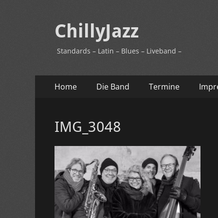
ChillyJazz
Standards – Latin – Blues – Liveband –
Primäres
Zum
Home
Die Band
Termine
Impr
Inhalt
Menü
springen
IMG_3048