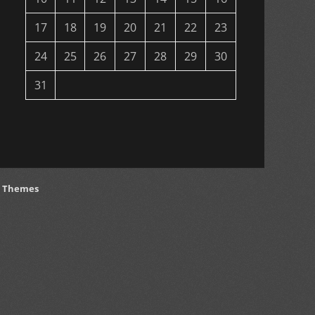
17
18
19
20
21
22
23
24
25
26
27
28
29
30
31
h Themes