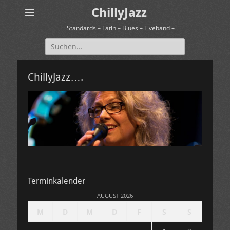
ChillyJazz
Standards – Latin – Blues – Liveband –
Suchen
nach:
ChillyJazz….
Terminkalender
AUGUST 2026
M
D
M
D
F
S
S